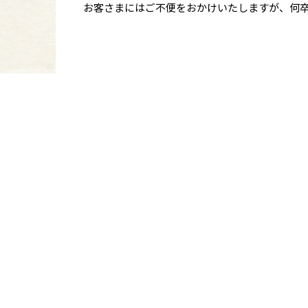
お客さまにはご不便をおかけいたしますが、何
ご不明な点やご質問がございましたら、下記ま
【お問い合わせ先】
かりゆしビーチ
TEL:0980-52-4093
Mail: info@kariyushi-beach.co.jp