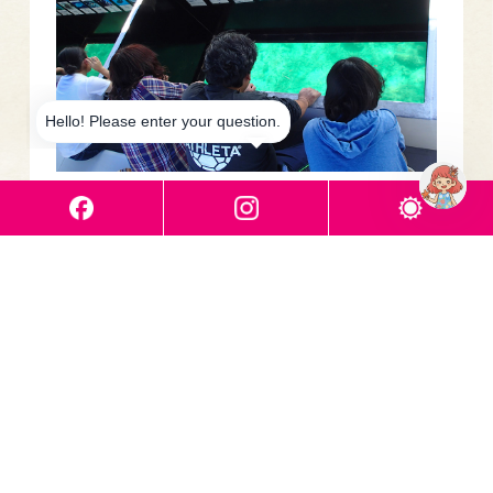
グループ
ファミリー
体験・学ぶ
修学旅行
通年
グラスボート
船の底がガラス張りになっていて、海中の熱帯魚
（魚達）がご覧頂けます。
詳細はこちら