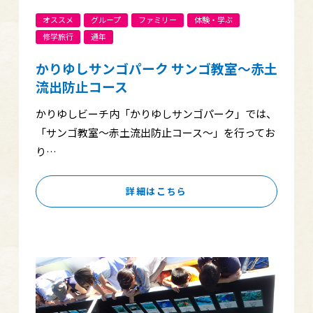
オススメ
グループ
ファミリー
体験・学ぶ
修学旅行
通年
かりゆしサンゴパーク サンゴ教室～赤土
流出防止コース
かりゆしビーチ内「かりゆしサンゴパーク」では、
「サンゴ教室～赤土流出防止コース～」を行ってお
り…
詳細はこちら